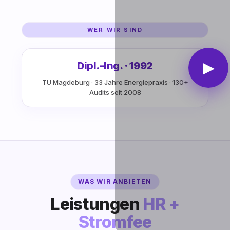
WER WIR SIND
▶
Dipl.-Ing. · 1992
TU Magdeburg · 33 Jahre Energiepraxis · 130+
Audits seit 2008
WAS WIR ANBIETEN
Leistungen
HR +
Stromfee