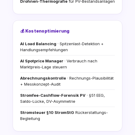
Drohnen-Thermografie
für PV-Bestandsanlagen
💰 Kostenoptimierung
AI Load Balancing
· Spitzenlast-Detektion +
Handlungsempfehlungen
AI Spotprice Manager
· Verbrauch nach
Marktpreis-Lage steuern
Abrechnungskontrolle
· Rechnungs-Plausibilität
+ Messkonzept-Audit
Stromfee-Cashflow-Forensik PV
· §51 EEG,
Saldo-Lücke, DV-Asymmetrie
Stromsteuer §10 StromStG
Rückerstattungs-
Begleitung