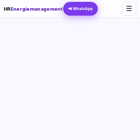
☰
HR
Energiemanagement
📲 WhatsApp