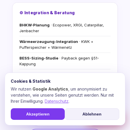
⚙️ Integration & Beratung
BHKW-Planung
· Ecopower, XRGI, Caterpillar,
Jenbacher
Wärmeerzeugung-Integration
· KWK +
Pufferspeicher + Wärmenetz
BESS-Sizing-Studie
· Payback gegen §51-
Kappung
Stromfee-KI-Video-Agents
· Automatisierte
Energiefluss-Analyse
Cookies & Statistik
Wir nutzen
Google Analytics
, um anonymisiert zu
Förderantrag-Begleitung
· BAFA, BMDV,
verstehen, wie unsere Seiten genutzt werden. Nur mit
progres.NRW, WELMO
Ihrer Einwilligung.
Datenschutz
.
Kostenlose Demo
+ Erst-Beratungs-Konsultation
Akzeptieren
Ablehnen
☎
Soforthilfe
💬 Beratung anfragen
📞